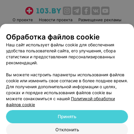
О проекте
Новости проекта
Размещение рекламы
Медицинский маркетинг
Публичный договор
Обработка файлов cookie
Пользовательское соглашение
Способы оплаты
Наш сайт использует файлы cookie для обеспечения
Вакансии
Партнеры
удобства пользователей сайта, его улучшения, сбора
Написать руководителю 103.by
статистики и предоставления персонализированных
Написать в поддержку
рекомендаций.
Персональные настройки cookie
Вы можете настроить параметры использования файлов
Обработка персональных данных
cookie или изменить свое согласие в более позднее время.
Для получения дополнительной информации о целях,
сроках и порядке использования файлов cookie вы
можете ознакомиться с нашей
Политикой обработки
файлов cookie
Принять
© 2026 ООО «Артокс Лаб», УНП 191700409
| 220012, Республика Беларусь,
г. Минск, улица Толбухина, 2, пом. 16 | help@103.by
Отклонить