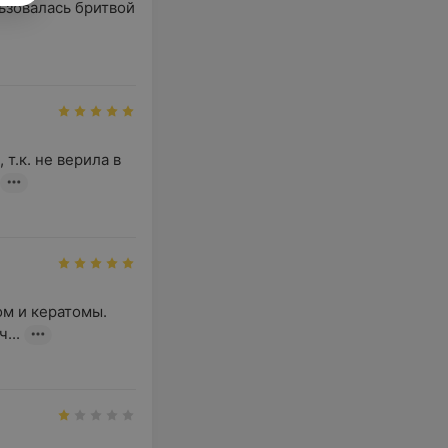
ьзовалась бритвой 
.к. не верила в 
м и кератомы. 
...