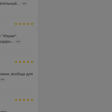
тельный...
"Изуми". 
дарн...
кини, вообще для 
яла
