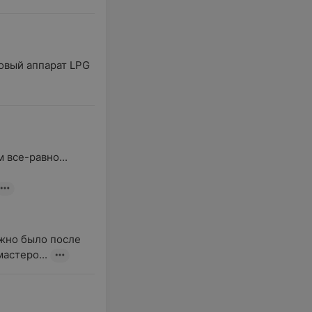
вый аппарат LPG 
все-равно...

жно было после 
астеро...