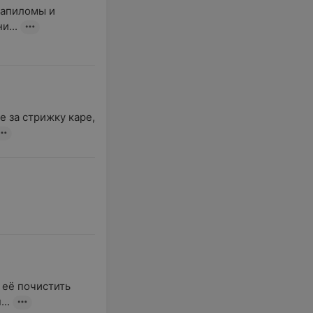
папиломы и 
и...
 за стрижку каре, 
её почистить 
..