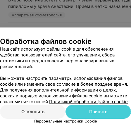
папилломы у врача Анастасии. Прием в чётко назначенно
Аппаратная косметология
Светлана
Отзыв подтвержден
Обработка файлов cookie
Благодарю эстетик- центр Изуми за качественную услуг
Наш сайт использует файлы cookie для обеспечения
реальный результат. Благодарю специалиста Ольгу за пр
удобства пользователей сайта, его улучшения, сбора
Косметология
статистики и предоставления персонализированных
рекомендаций.
Раиса
Вы можете настроить параметры использования файлов
Отзыв подтвержден
cookie или изменить свое согласие в более позднее время.
Решила начать курс лазерной эпиляции и отдала свое п
Для получения дополнительной информации о целях,
данному центру, ожиданий никаких не было! Но сходив дв
сроках и порядке использования файлов cookie вы можете
ознакомиться с нашей
Политикой обработки файлов cookie
Косметология
Отклонить
Принять
Дарья
Персональные настройки Cookie
Отзыв подтвержден