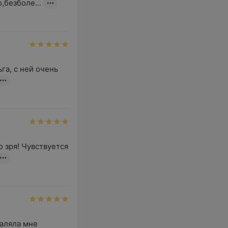
,безболе...
а, с ней очень 
 зря! Чувствуется 
аляла мне 