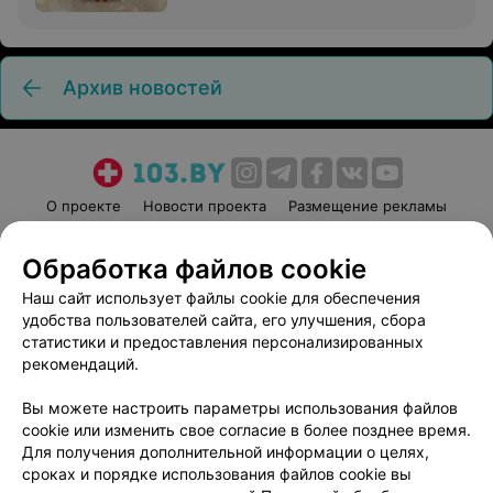
Архив новостей
О проекте
Новости проекта
Размещение рекламы
Медицинский маркетинг
Публичный договор
Обработка файлов cookie
Пользовательское соглашение
Способы оплаты
Наш сайт использует файлы cookie для обеспечения
Вакансии
Партнеры
удобства пользователей сайта, его улучшения, сбора
Написать руководителю 103.by
статистики и предоставления персонализированных
Написать в поддержку
рекомендаций.
Персональные настройки cookie
Вы можете настроить параметры использования файлов
Обработка персональных данных
cookie или изменить свое согласие в более позднее время.
Для получения дополнительной информации о целях,
сроках и порядке использования файлов cookie вы