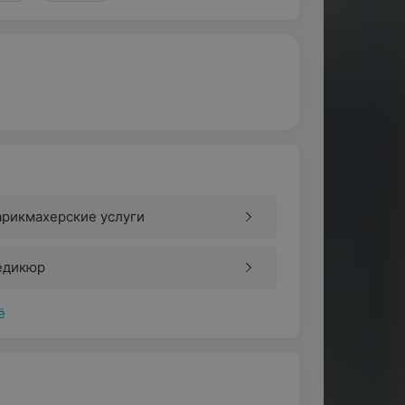
арикмахерские услуги
едикюр
ё