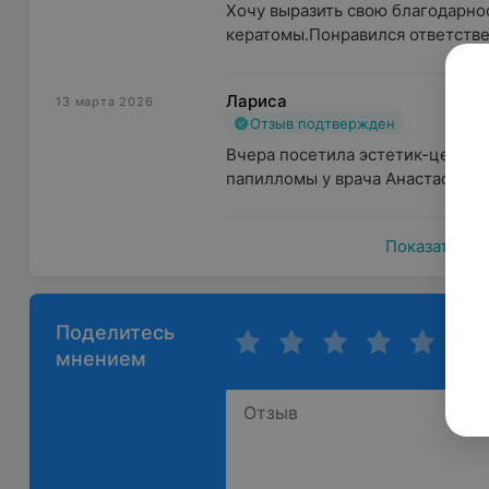
Хочу выразить свою благодарнос
кератомы.Понравился ответстве
Лариса
13 марта 2026
Отзыв подтвержден
Вчера посетила эстетик-центр "
папилломы у врача Анастасии. П
Показать ещ
Поделитесь
мнением