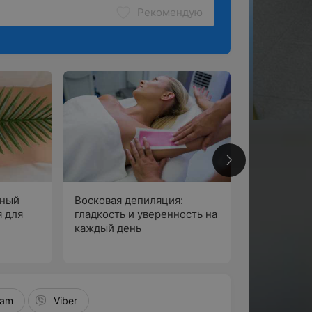
Рекомендую
1
ёный
Восковая депиляция:
я для
гладкость и уверенность на
каждый день
По
ram
Viber