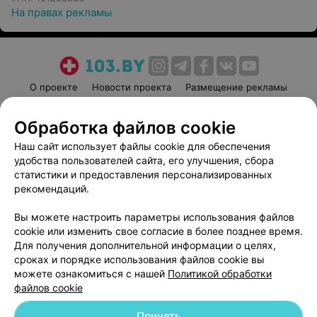
На правах рекламы
О проекте
Новости проекта
Размещение рекламы
Медицинский маркетинг
Публичный договор
Обработка файлов cookie
Пользовательское соглашение
Способы оплаты
Наш сайт использует файлы cookie для обеспечения
Вакансии
Партнеры
удобства пользователей сайта, его улучшения, сбора
Написать руководителю 103.by
статистики и предоставления персонализированных
Написать в поддержку
рекомендаций.
Персональные настройки cookie
Вы можете настроить параметры использования файлов
Обработка персональных данных
cookie или изменить свое согласие в более позднее время.
Для получения дополнительной информации о целях,
сроках и порядке использования файлов cookie вы
можете ознакомиться с нашей
Политикой обработки
файлов cookie
Принять