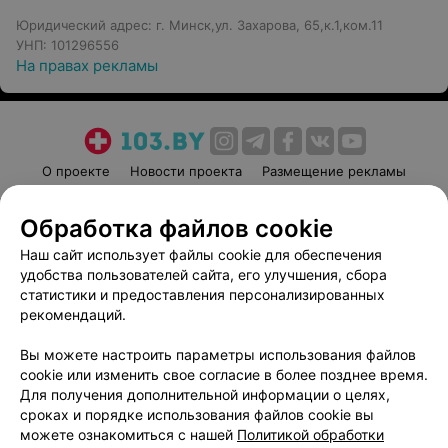
Юридический адрес: г. Минск,ул. Захарова, 65,к.1,ком.11
УНП: 101296556
На правах рекламы
О проекте
Новости проекта
Размещение рекламы
Медицинский маркетинг
Публичный договор
Обработка файлов cookie
Пользовательское соглашение
Способы оплаты
Наш сайт использует файлы cookie для обеспечения
Вакансии
Партнеры
удобства пользователей сайта, его улучшения, сбора
Написать руководителю 103.by
статистики и предоставления персонализированных
Написать в поддержку
рекомендаций.
Персональные настройки cookie
Вы можете настроить параметры использования файлов
Обработка персональных данных
cookie или изменить свое согласие в более позднее время.
Для получения дополнительной информации о целях,
сроках и порядке использования файлов cookie вы
можете ознакомиться с нашей
Политикой обработки